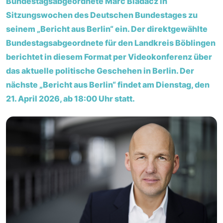
Bundestagsabgeordnete Marc Biadacz in
Sitzungswochen des Deutschen Bundestages zu
seinem „Bericht aus Berlin“ ein. Der direktgewählte
Bundestagsabgeordnete für den Landkreis Böblingen
berichtet in diesem Format per Videokonferenz über
das aktuelle politische Geschehen in Berlin. Der
nächste „Bericht aus Berlin“ findet am Dienstag, den
21. April 2026, ab 18:00 Uhr statt.